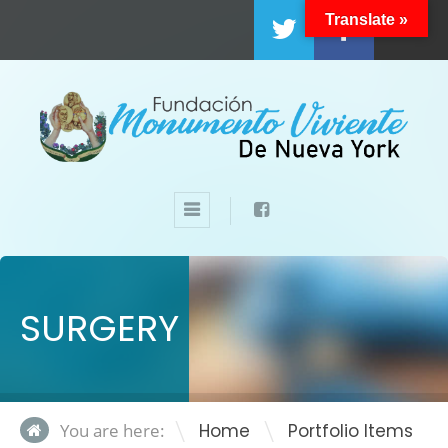
Translate »
SHARE
SURGERY
\
You are here:
Home
Portfolio Items